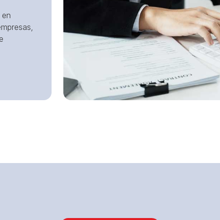
 en
 empresas,
e