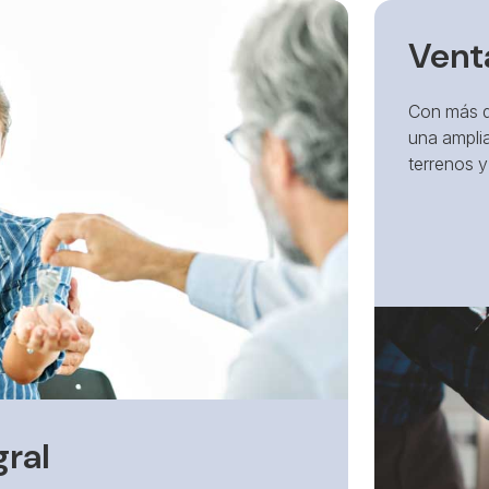
Vent
Con más d
una amplia
terrenos y
gral