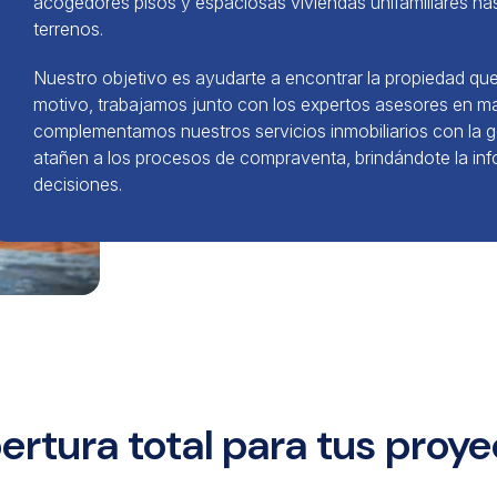
acogedores pisos y espaciosas viviendas unifamiliares has
terrenos.
Nuestro objetivo es ayudarte a encontrar la propiedad que
motivo, trabajamos junto con los expertos asesores en mate
complementamos nuestros servicios inmobiliarios con la ge
atañen a los procesos de compraventa, brindándote la inf
decisiones.
rtura total para tus proy